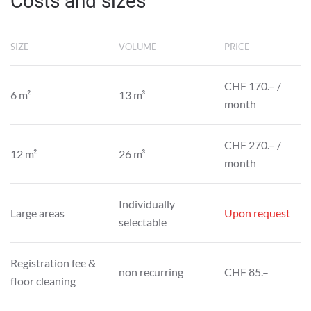
Costs and sizes
SIZE
VOLUME
PRICE
CHF 170.– /
6 m²
13 m³
month
CHF 270.– /
12 m²
26 m³
month
Individually
Large areas
Upon request
selectable
Registration fee &
non recurring
CHF 85.–
floor cleaning